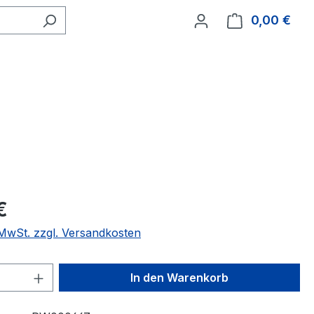
0,00 €
Ware
€
. MwSt. zzgl. Versandkosten
 Anzahl: Gib den gewünschten Wert ein 
In den Warenkorb