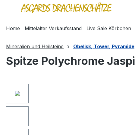
springen
Zur Hauptnavigation springen
Home
Mittelalter Verkaufsstand
Live Sale Körbchen
Mineralien und Heilsteine
Obelisk, Tower, Pyramide
Spitze Polychrome Jasp
Bildergalerie überspringen