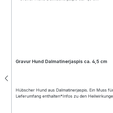
Gravur Hund Dalmatinerjaspis ca. 4,5 cm
Hübscher Hund aus Dalmatinerjaspis. Ein Muss für jeden Hundeliebhaber. Die Figur ist ca. 4,5 cm groß. *Münze dient nur zur Orientierung und ist nicht im
Lieferumfang enthalten*Infos zu den Heilwirkungen 