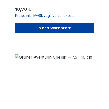
cmInfos zu den Heilwirkungen findet
Ihr hier.
Regulärer Preis:
10,90 €
Preise inkl. MwSt. zzgl. Versandkosten
In den Warenkorb