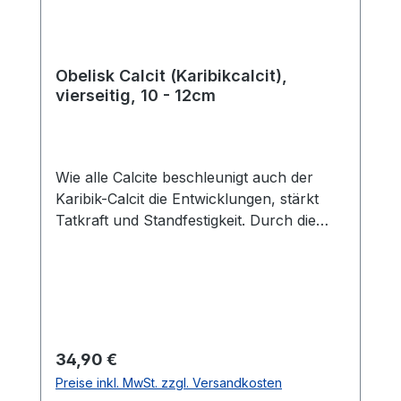
Obelisk Calcit (Karibikcalcit),
vierseitig, 10 - 12cm
Wie alle Calcite beschleunigt auch der
Karibik-Calcit die Entwicklungen, stärkt
Tatkraft und Standfestigkeit. Durch die
blau-grüne Farbe kommt ein
harmonisierender und beruhigender
Aspekt hinzu.
Regulärer Preis:
34,90 €
Preise inkl. MwSt. zzgl. Versandkosten