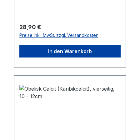
zufällig ausgewählter Obelisk versendet.
Die Obelisken sind jedoch alle sehr
schön.Infos zu den Heilwirkungen findet
Ihr hier.
Regulärer Preis:
28,90 €
Preise inkl. MwSt. zzgl. Versandkosten
In den Warenkorb