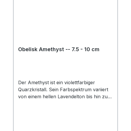
Obelisk Amethyst -- 7.5 - 10 cm
Der Amethyst ist ein violettfarbiger
Quarzkristall. Sein Farbspektrum variiert
von einem hellen Lavendelton bis hin zu
einem dunklen Aubergineton. Achtung: Es
handelt sich um ein Naturprodukt, Größe
und Farbe können variieren.Material:
Edelstein/ AmethystMaße: ca. 7.5 - 10