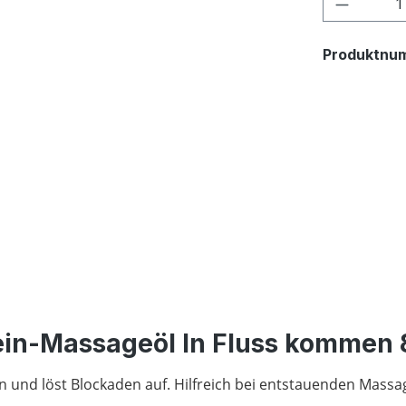
Produkt
Produktnu
ein-Massageöl In Fluss kommen 
sen und löst Blockaden auf. Hilfreich bei entstauenden Mass