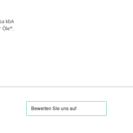
sa kbA
r Öle*.