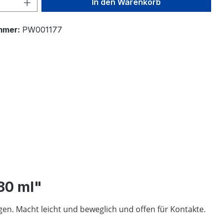
 Anzahl: Gib den gewünschten Wert ein 
In den Warenkorb
mmer:
PW001177
80 ml"
agen. Macht leicht und beweglich und offen für Kontakte.