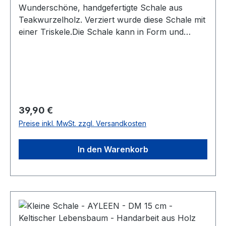
Wunderschöne, handgefertigte Schale aus
Teakwurzelholz. Verziert wurde diese Schale mit
einer Triskele.Die Schale kann in Form und
Farbe vom Bild abweichen, da es ein
Naturprodukt ist (jede Schale ein Unikat). Die
Maße liegen allgemein jedoch ca. bei 8 cm x 19
cm x 19 cm bei einem Gewicht von etwa 350 g
Regulärer Preis:
39,90 €
Preise inkl. MwSt. zzgl. Versandkosten
In den Warenkorb