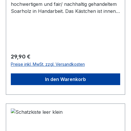
hochwertigem und fair/ nachhaltig gehandeltem
Soarholz in Handarbeit. Das Kästchen ist innen
mit rotem Samt ausgekleidet und bewahrt Eure
Schätze sicher auf. Maße: 5,5 cm x 9 cm x 17 cm
(HxBxT) bei einem Gewicht von 260 g
Regulärer Preis:
29,90 €
Preise inkl. MwSt. zzgl. Versandkosten
In den Warenkorb