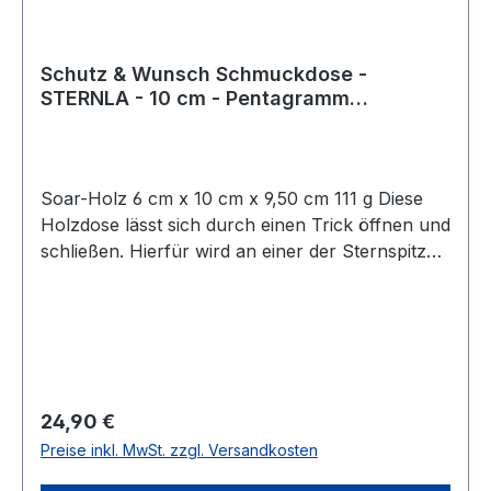
Schutz & Wunsch Schmuckdose -
STERNLA - 10 cm - Pentagramm
Geschenkdose - Handarbeit aus Holz
Soar-Holz 6 cm x 10 cm x 9,50 cm 111 g Diese
Holzdose lässt sich durch einen Trick öffnen und
schließen. Hierfür wird an einer der Sternspitzen
gezogen, wodurch sich ein Holzstift löst,
welcher die Zauberbox zusammenhält.
Regulärer Preis:
24,90 €
Preise inkl. MwSt. zzgl. Versandkosten