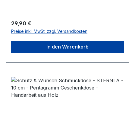
Gewicht von 200 g.Die Schale ist vielseitig
einsetzbar und bietet einen edlen Look.
Regulärer Preis:
29,90 €
Preise inkl. MwSt. zzgl. Versandkosten
In den Warenkorb