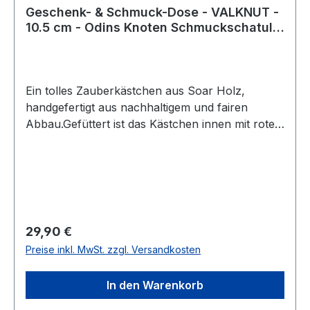
Geschenk- & Schmuck-Dose - VALKNUT -
10.5 cm - Odins Knoten Schmuckschatulle
- Handarbeit aus Holz
Ein tolles Zauberkästchen aus Soar Holz,
handgefertigt aus nachhaltigem und fairen
Abbau.Gefüttert ist das Kästchen innen mit rotem
Samtstoff. Maße: 5,5 cm x 10,5 cm x 10 cm
(HxBxT) bei einem Gewicht von 220 g
Regulärer Preis:
29,90 €
Preise inkl. MwSt. zzgl. Versandkosten
In den Warenkorb