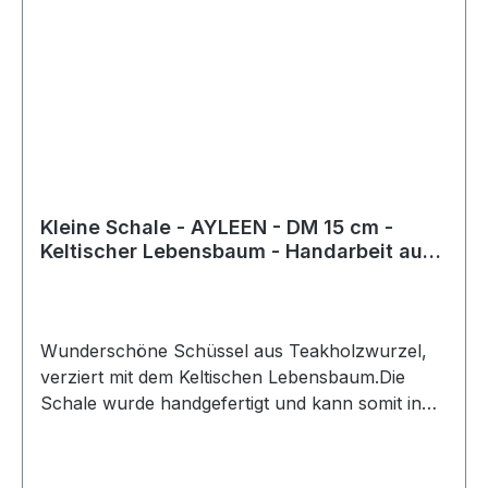
Kleine Schale - AYLEEN - DM 15 cm -
Keltischer Lebensbaum - Handarbeit aus
Holz
Wunderschöne Schüssel aus Teakholzwurzel,
verziert mit dem Keltischen Lebensbaum.Die
Schale wurde handgefertigt und kann somit in
Form und Farbe vom Produktbild abweichen
(jedes Stück ein Unikat). Allerdings ist die Größe
ca. 8 cm x 15 cm x 15 cm (HxBxT) bei einem ca.